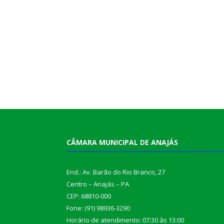
CÂMARA MUNICIPAL DE ANAJÁS
End.: Av. Barão do Rio Branco, 27
Centro – Anajás – PA
CEP: 68810-000
Fone: (91) 98936-3290
Horário de atendimento: 07:30 às 13:00