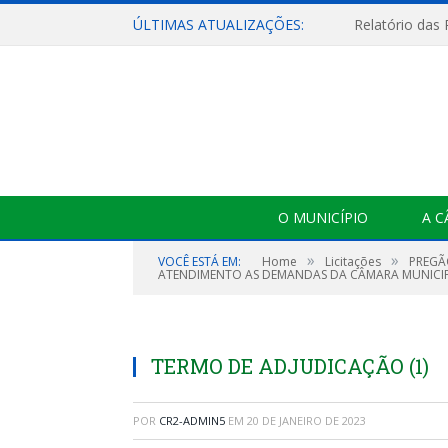
ÚLTIMAS ATUALIZAÇÕES:
Relatório das
O MUNICÍPIO
A 
»
»
VOCÊ ESTÁ EM:
Home
Licitações
PREGÃ
ATENDIMENTO AS DEMANDAS DA CÂMARA MUNICIPA
TERMO DE ADJUDICAÇÃO (1)
POR
CR2-ADMIN5
EM
20 DE JANEIRO DE 2023