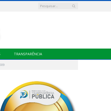
S
TRANSPARÊNCIA
009