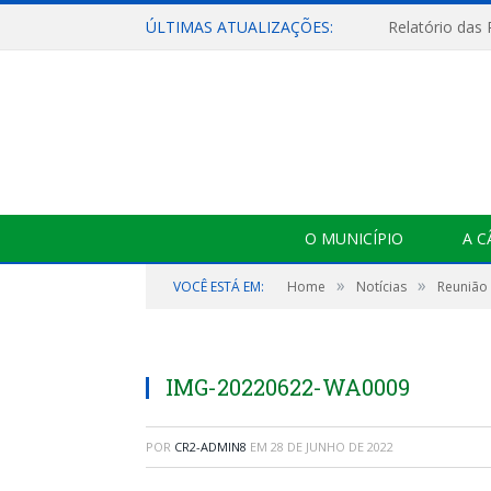
ÚLTIMAS ATUALIZAÇÕES:
Relatório das
O MUNICÍPIO
A 
»
»
VOCÊ ESTÁ EM:
Home
Notícias
Reunião 
IMG-20220622-WA0009
POR
CR2-ADMIN8
EM
28 DE JUNHO DE 2022