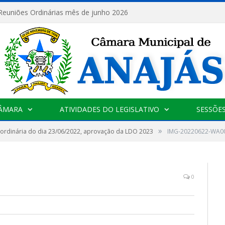
 Reuniões Ordinárias mês de junho 2026
CÂMARA
ATIVIDADES DO LEGISLATIVO
SESSÕE
»
ordinária do dia 23/06/2022, aprovação da LDO 2023
IMG-20220622-WA0
0