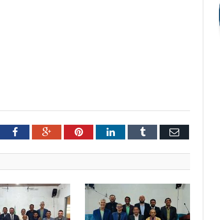
tter
Facebook
Google+
Pinterest
LinkedIn
Tumblr
Email