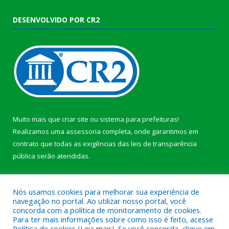
DESENVOLVIDO POR CR2
Muito mais que
criar site
ou
sistema para prefeituras
!
Realizamos uma
assessoria
completa, onde garantimos em
contrato que todas as exigências das
leis de transparência
pública
serão atendidas.
Conheça o
PNTP
e o
Radar da Transparência Pública
b
Nós usamos cookies para melhorar sua experiência de
navegação no portal. Ao utilizar nosso portal, você
concorda com a política de monitoramento de cookies.
Para ter mais informações sobre como isso é feito, acesse
Política de cookies (
Leia mais
). Se você concorda, clique em