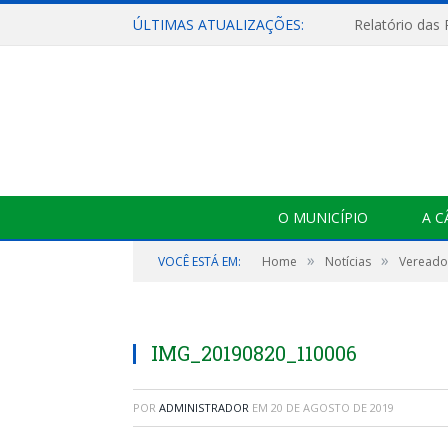
ÚLTIMAS ATUALIZAÇÕES:
Relatório das
O MUNICÍPIO
A 
»
»
VOCÊ ESTÁ EM:
Home
Notícias
Vereador
IMG_20190820_110006
POR
ADMINISTRADOR
EM
20 DE AGOSTO DE 2019