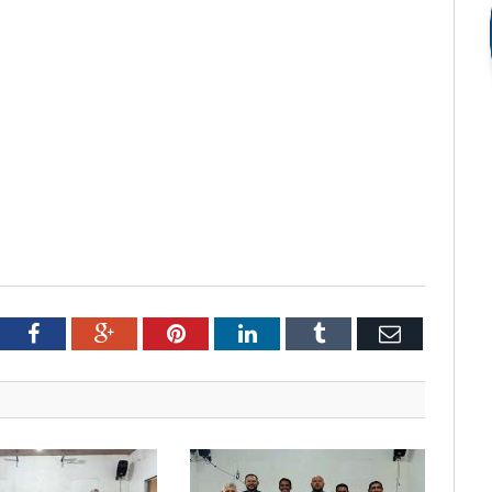
tter
Facebook
Google+
Pinterest
LinkedIn
Tumblr
Email