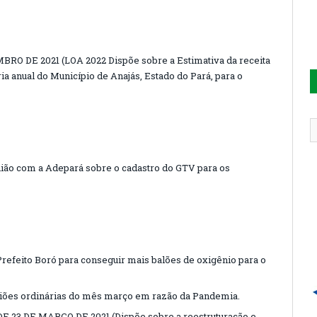
BRO DE 2021 (LOA 2022 Dispõe sobre a Estimativa da receita
a anual do Município de Anajás, Estado do Pará, para o
ião com a Adepará sobre o cadastro do GTV para os
efeito Boró para conseguir mais balões de oxigênio para o
iões ordinárias do mês março em razão da Pandemia.
E 23 DE MARÇO DE 2021 (Dispõe sobre a reestruturação e