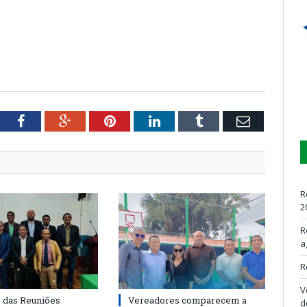
tter
Facebook
Google+
Pinterest
LinkedIn
Tumblr
Email
R
2
R
a
R
V
o das Reuniões
Vereadores comparecem a
d