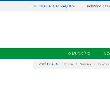
ÚLTIMAS ATUALIZAÇÕES:
Relatório das
O MUNICÍPIO
A 
»
»
VOCÊ ESTÁ EM:
Home
Notícias
Relatóri