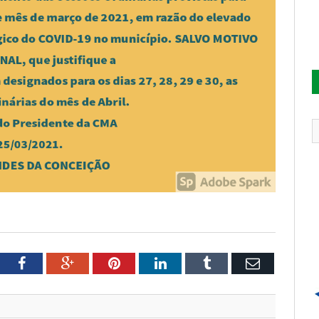
tter
Facebook
Google+
Pinterest
LinkedIn
Tumblr
Email