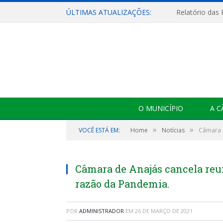
ÚLTIMAS ATUALIZAÇÕES:
Relatório das
O MUNICÍPIO
A 
»
»
VOCÊ ESTÁ EM:
Home
Notícias
Câmara 
Câmara de Anajás cancela reu
razão da Pandemia.
POR
ADMINISTRADOR
EM
26 DE MARÇO DE 2021