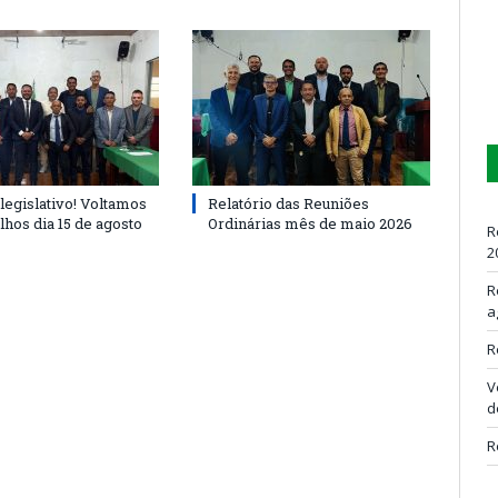
legislativo! Voltamos
Relatório das Reuniões
lhos dia 15 de agosto
Ordinárias mês de maio 2026
R
2
R
a
R
V
d
R