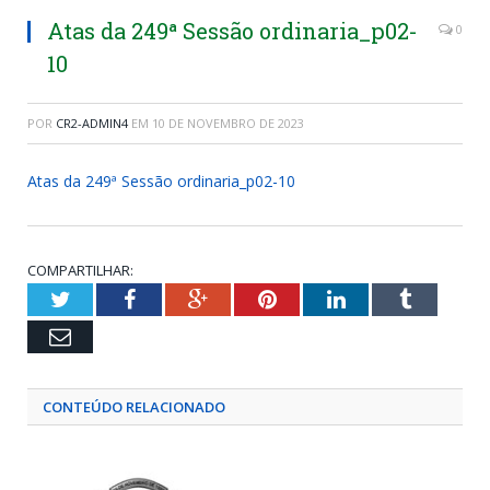
Atas da 249ª Sessão ordinaria_p02-
0
10
POR
CR2-ADMIN4
EM
10 DE NOVEMBRO DE 2023
Atas da 249ª Sessão ordinaria_p02-10
COMPARTILHAR:
Twitter
Facebook
Google+
Pinterest
LinkedIn
Tumblr
Email
CONTEÚDO RELACIONADO