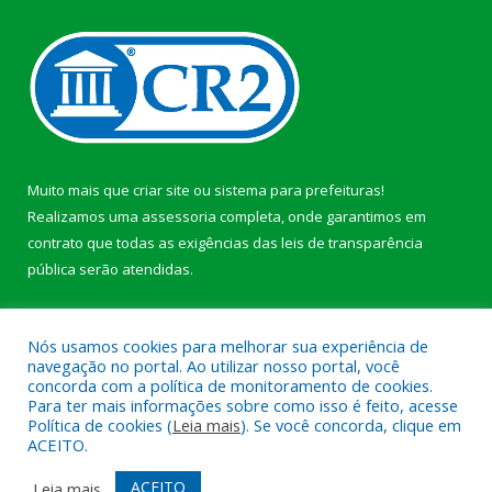
Muito mais que
criar site
ou
sistema para prefeituras
!
Realizamos uma
assessoria
completa, onde garantimos em
contrato que todas as exigências das
leis de transparência
pública
serão atendidas.
Conheça o
PNTP
e o
Radar da Transparência Pública
b
Nós usamos cookies para melhorar sua experiência de
navegação no portal. Ao utilizar nosso portal, você
concorda com a política de monitoramento de cookies.
Para ter mais informações sobre como isso é feito, acesse
Política de cookies (
Leia mais
). Se você concorda, clique em
Todos os direitos reservados a Câmara Municipal de Anajás.
ACEITO.
Mapa do Site
Acessar Área Administrativa
ACEITO
Leia mais