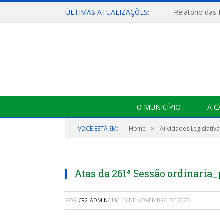
ÚLTIMAS ATUALIZAÇÕES:
Relatório das
O MUNICÍPIO
A 
»
VOCÊ ESTÁ EM:
Home
Atividades Legislativa
Atas da 261ª Sessão ordinaria_
POR
CR2-ADMIN4
EM
13 DE NOVEMBRO DE 2023