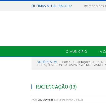
ÚLTIMAS ATUALIZAÇÕES:
Relatório das
O MUNICÍPIO
A 
»
»
VOCÊ ESTÁ EM:
Home
Licitações
INEXIG
LICITAÇÕES E CONTRATOS PARA ATENDER AS NECE
RATIFICAÇÃO (13)
POR
CR2-ADMIN8
EM
18 DE MAIO DE 2023