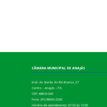
CÂMARA MUNICIPAL DE ANAJÁS
End.: Av. Barão do Rio Branco, 27
Centro – Anajás – PA
CEP: 68810-000
Fone: (91) 98936-3290
Horário de atendimento: 07:30 às 13:00