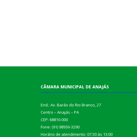
CÂMARA MUNICIPAL DE ANAJÁS
End.: Av. Barão do Rio Branco, 27
Centro – Anajás – PA
CEP: 68810-000
Fone: (91) 98936-3290
Horário de atendimento: 07:30 às 13:00