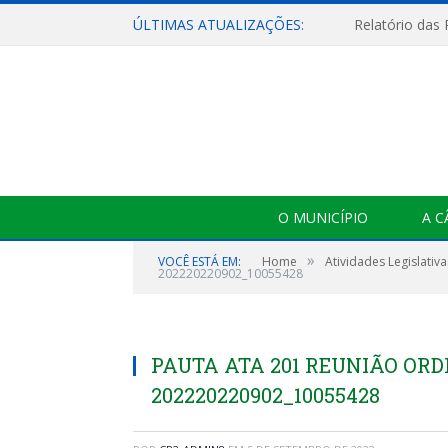
ÚLTIMAS ATUALIZAÇÕES:
Relatório das
O MUNICÍPIO
A 
»
VOCÊ ESTÁ EM:
Home
Atividades Legislativa
202220220902_10055428
PAUTA ATA 201 REUNIÃO ORDI
202220220902_10055428