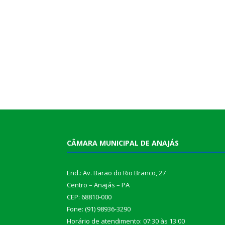
CÂMARA MUNICIPAL DE ANAJÁS
End.: Av. Barão do Rio Branco, 27
Centro – Anajás – PA
CEP: 68810-000
Fone: (91) 98936-3290
Horário de atendimento: 07:30 às 13:00