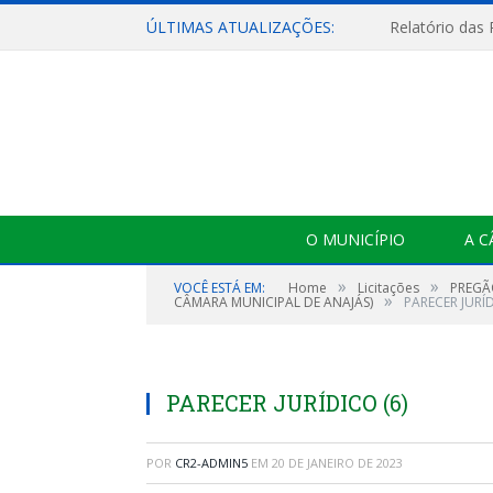
ÚLTIMAS ATUALIZAÇÕES:
Relatório das
O MUNICÍPIO
A 
»
»
VOCÊ ESTÁ EM:
Home
Licitações
PREGÃO
»
CÂMARA MUNICIPAL DE ANAJÁS)
PARECER JURÍD
PARECER JURÍDICO (6)
POR
CR2-ADMIN5
EM
20 DE JANEIRO DE 2023