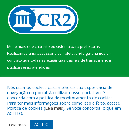
Muito mais que
criar site
ou
sistema para prefeituras
!
Realizamos uma
assessoria
completa, onde garantimos em
contrato que todas as exigências das
leis de transparência
pública
serão atendidas.
Conheça o
PNTP
e o
Radar da Transparência Pública
b
Nós usamos cookies para melhorar sua experiência de
navegação no portal. Ao utilizar nosso portal, você
concorda com a política de monitoramento de cookies.
Para ter mais informações sobre como isso é feito, acesse
Política de cookies (
Leia mais
). Se você concorda, clique em
Todos os direitos reservados a Câmara Municipal de Anajás.
ACEITO.
Mapa do Site
Acessar Área Administrativa
ACEITO
Leia mais