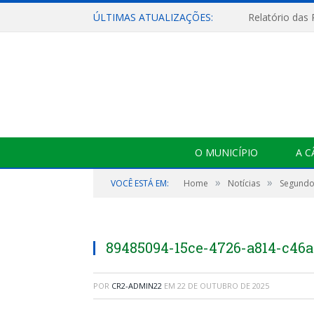
ÚLTIMAS ATUALIZAÇÕES:
Relatório das
O MUNICÍPIO
A 
»
»
VOCÊ ESTÁ EM:
Home
Notícias
Segundo
89485094-15ce-4726-a814-c46
POR
CR2-ADMIN22
EM
22 DE OUTUBRO DE 2025