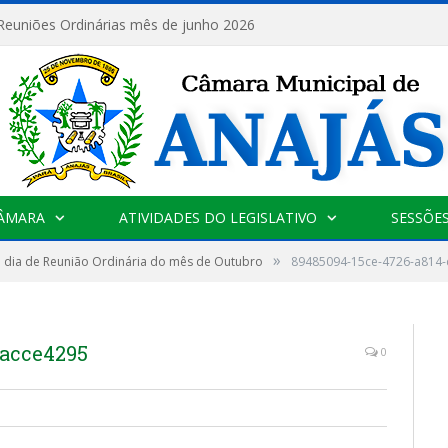
 Reuniões Ordinárias mês de junho 2026
CÂMARA
ATIVIDADES DO LEGISLATIVO
SESSÕE
»
 dia de Reunião Ordinária do mês de Outubro
89485094-15ce-4726-a814
aacce4295
0