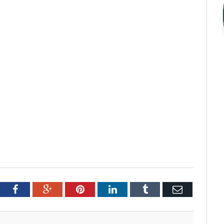
tter
Facebook
Google+
Pinterest
LinkedIn
Tumblr
Email