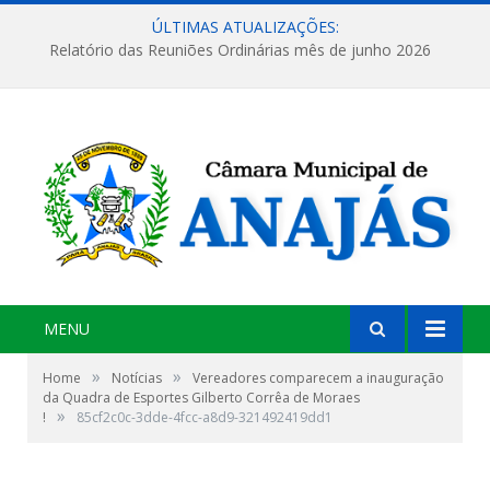
ÚLTIMAS ATUALIZAÇÕES:
Relatório das Reuniões Ordinárias mês de junho 2026
MENU
»
»
Home
Notícias
Vereadores comparecem a inauguração
da Quadra de Esportes Gilberto Corrêa de Moraes
»
!
85cf2c0c-3dde-4fcc-a8d9-321492419dd1