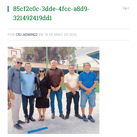
85cf2c0c-3dde-4fcc-a8d9-
0
321492419dd1
POR
CR2-ADMIN22
EM
18 DE MAIO DE 2026