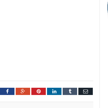
tter
Facebook
Google+
Pinterest
LinkedIn
Tumblr
Email