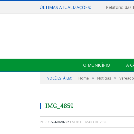
ÚLTIMAS ATUALIZAÇÕES:
Relatório das
O MUNICÍPIO
A 
»
»
VOCÊ ESTÁ EM:
Home
Notícias
Vereado
IMG_4859
POR
CR2-ADMIN22
EM
18 DE MAIO DE 2026