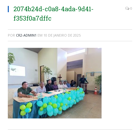
2074b24d-c0a8-4ada-9d41-
0
f353f0a7dffc
POR
CR2-ADMIN1
EM
10 DE JANEIRO DE 2025