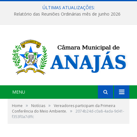
ÚLTIMAS ATUALIZAÇÕES:
Relatório das Reuniões Ordinárias mês de junho 2026
MENU
»
»
Home
Notícias
Vereadores participam da Primeira
»
Conferência do Meio Ambiente.
2074b24d-c0a8-4ada-9d41-
f353f0a7dffc