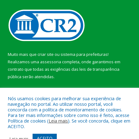
Muito mais que
criar site
ou
sistema para prefeituras
!
Realizamos uma
assessoria
completa, onde garantimos em
contrato que todas as exigências das
leis de transparência
pública
serão atendidas.
Conheça o
PNTP
e o
Radar da Transparência Pública
b
Nós usamos cookies para melhorar sua experiência de
navegação no portal. Ao utilizar nosso portal, você
concorda com a política de monitoramento de cookies.
Para ter mais informações sobre como isso é feito, acesse
Política de cookies (
Leia mais
). Se você concorda, clique em
Todos os direitos reservados a Câmara Municipal de Anajás.
ACEITO.
Mapa do Site
Acessar Área Administrativa
ACEITO
Leia mais