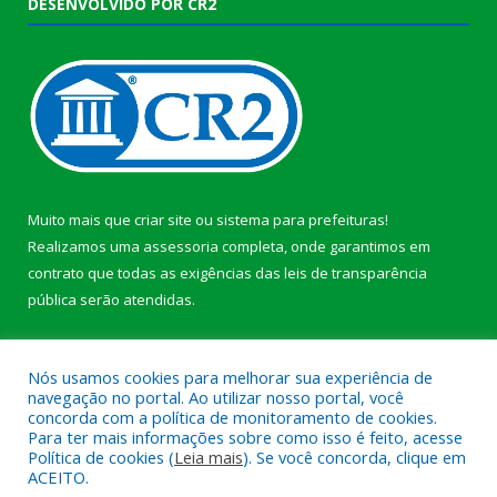
DESENVOLVIDO POR CR2
Muito mais que
criar site
ou
sistema para prefeituras
!
Realizamos uma
assessoria
completa, onde garantimos em
contrato que todas as exigências das
leis de transparência
pública
serão atendidas.
Conheça o
PNTP
e o
Radar da Transparência Pública
b
Nós usamos cookies para melhorar sua experiência de
navegação no portal. Ao utilizar nosso portal, você
concorda com a política de monitoramento de cookies.
Para ter mais informações sobre como isso é feito, acesse
Política de cookies (
Leia mais
). Se você concorda, clique em
Todos os direitos reservados a Câmara Municipal de Anajás.
ACEITO.