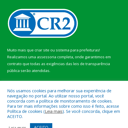
Muito mais que
criar site
ou
sistema para prefeituras
!
Realizamos uma
assessoria
completa, onde garantimos em
contrato que todas as exigências das
leis de transparência
pública
serão atendidas.
Conheça o
PNTP
e o
Radar da Transparência Pública
b
Nós usamos cookies para melhorar sua experiência de
navegação no portal. Ao utilizar nosso portal, você
concorda com a política de monitoramento de cookies.
Para ter mais informações sobre como isso é feito, acesse
Política de cookies (
Leia mais
). Se você concorda, clique em
Todos os direitos reservados a Câmara Municipal de Anajás.
ACEITO.
Mapa do Site
Acessar Área Administrativa
ACEITO
Leia mais