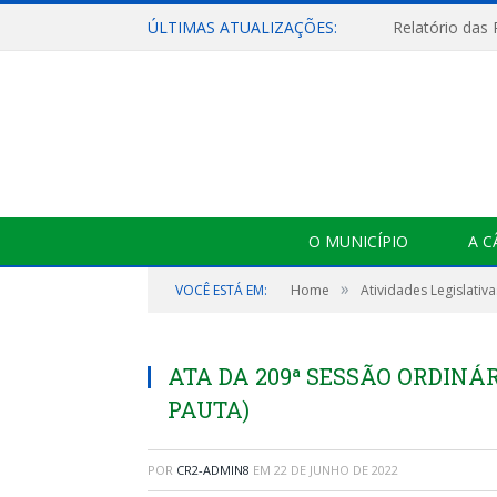
ÚLTIMAS ATUALIZAÇÕES:
Relatório das
O MUNICÍPIO
A 
»
VOCÊ ESTÁ EM:
Home
Atividades Legislativa
ATA DA 209ª SESSÃO ORDINÁRI
PAUTA)
POR
CR2-ADMIN8
EM
22 DE JUNHO DE 2022