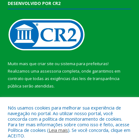
DESENVOLVIDO POR CR2
Muito mais que
criar site
ou
sistema para prefeituras
!
Realizamos uma
assessoria
completa, onde garantimos em
contrato que todas as exigências das
leis de transparência
pública
serão atendidas.
Conheça o
PNTP
e o
Radar da Transparência Pública
b
Nós usamos cookies para melhorar sua experiência de
navegação no portal. Ao utilizar nosso portal, você
concorda com a política de monitoramento de cookies.
Para ter mais informações sobre como isso é feito, acesse
Política de cookies (
Leia mais
). Se você concorda, clique em
Todos os direitos reservados a Câmara Municipal de Anajás.
ACEITO.