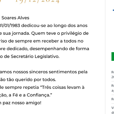
R
2
R
a
R
V
d