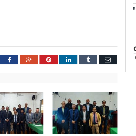
R
tter
Facebook
Google+
Pinterest
LinkedIn
Tumblr
Email