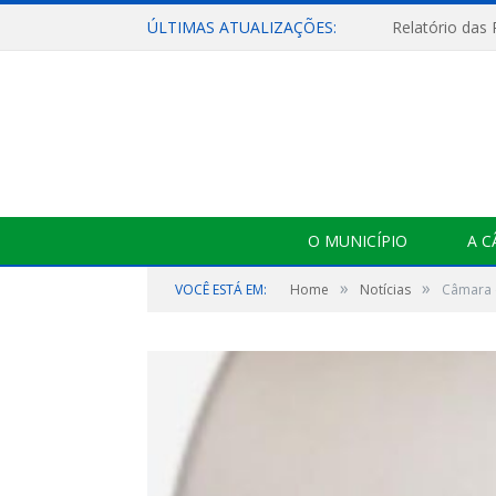
ÚLTIMAS ATUALIZAÇÕES:
Relatório das
O MUNICÍPIO
A 
»
»
VOCÊ ESTÁ EM:
Home
Notícias
Câmara d