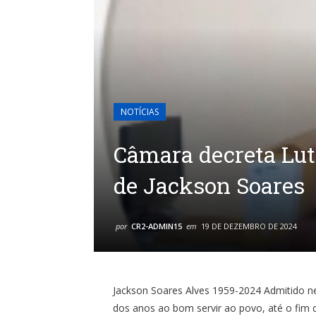
NOTÍCIAS
Câmara decreta Luto
de Jackson Soares
por
CR2-ADMIN15
em
19 DE DEZEMBRO DE 2024
Jackson Soares Alves 1959-2024 Admitido n
dos anos ao bom servir ao povo, até o fim d