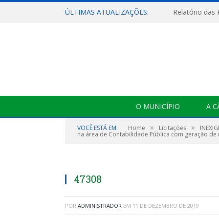
ÚLTIMAS ATUALIZAÇÕES:
Relatório das
O MUNICÍPIO
A 
»
»
VOCÊ ESTÁ EM:
Home
Licitações
INEXIG
na área de Contabilidade Pública com geração de 
47308
POR
ADMINISTRADOR
EM
11 DE DEZEMBRO DE 2019