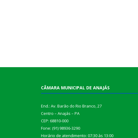
CÂMARA MUNICIPAL DE ANAJÁS
End.: Av. Barão do Rio Branco, 27
Centro – Anajás – PA
CEP: 68810-000
Fone: (91) 98936-3290
Horário de atendimento: 07:30 às 13:00