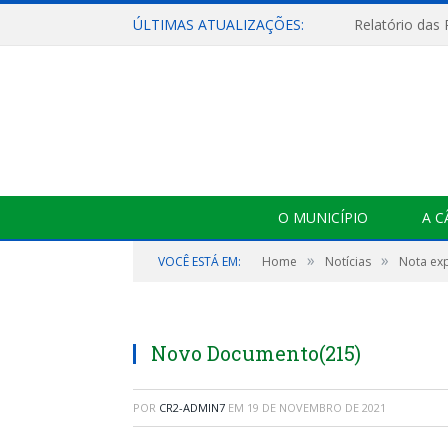
ÚLTIMAS ATUALIZAÇÕES:
Relatório das
O MUNICÍPIO
A 
»
»
VOCÊ ESTÁ EM:
Home
Notícias
Nota exp
Novo Documento(215)
POR
CR2-ADMIN7
EM
19 DE NOVEMBRO DE 2021