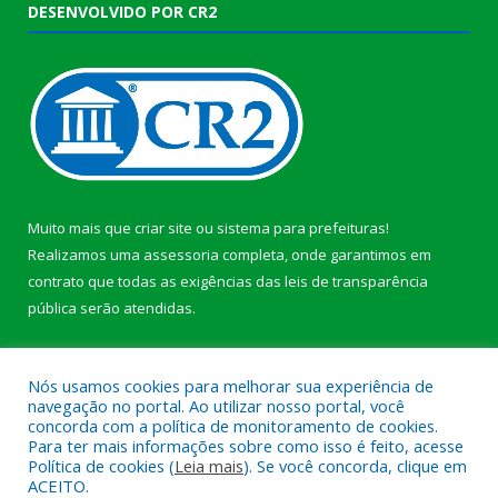
DESENVOLVIDO POR CR2
Muito mais que
criar site
ou
sistema para prefeituras
!
Realizamos uma
assessoria
completa, onde garantimos em
contrato que todas as exigências das
leis de transparência
pública
serão atendidas.
Conheça o
PNTP
e o
Radar da Transparência Pública
b
Nós usamos cookies para melhorar sua experiência de
navegação no portal. Ao utilizar nosso portal, você
concorda com a política de monitoramento de cookies.
Para ter mais informações sobre como isso é feito, acesse
Política de cookies (
Leia mais
). Se você concorda, clique em
Todos os direitos reservados a Câmara Municipal de Anajás.
ACEITO.