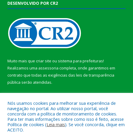
DESENVOLVIDO POR CR2
Muito mais que
criar site
ou
sistema para prefeituras
!
Realizamos uma
assessoria
completa, onde garantimos em
contrato que todas as exigências das
leis de transparência
pública
serão atendidas.
Conheça o
PNTP
e o
Radar da Transparência Pública
b
Nós usamos cookies para melhorar sua experiência de
navegação no portal. Ao utilizar nosso portal, você
concorda com a política de monitoramento de cookies.
Para ter mais informações sobre como isso é feito, acesse
Política de cookies (
Leia mais
). Se você concorda, clique em
Todos os direitos reservados a Câmara Municipal de Anajás.
ACEITO.