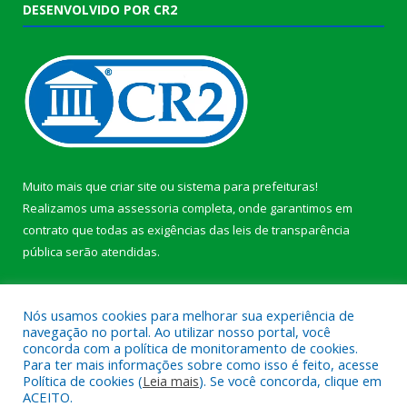
DESENVOLVIDO POR CR2
Muito mais que
criar site
ou
sistema para prefeituras
!
Realizamos uma
assessoria
completa, onde garantimos em
contrato que todas as exigências das
leis de transparência
pública
serão atendidas.
Conheça o
PNTP
e o
Radar da Transparência Pública
b
Nós usamos cookies para melhorar sua experiência de
navegação no portal. Ao utilizar nosso portal, você
concorda com a política de monitoramento de cookies.
Para ter mais informações sobre como isso é feito, acesse
Política de cookies (
Leia mais
). Se você concorda, clique em
Todos os direitos reservados a Câmara Municipal de Anajás.
ACEITO.