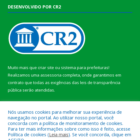
DESENVOLVIDO POR CR2
Muito mais que
criar site
ou
sistema para prefeituras
!
Realizamos uma
assessoria
completa, onde garantimos em
contrato que todas as exigências das
leis de transparência
pública
serão atendidas.
Conheça o
PNTP
e o
Radar da Transparência Pública
b
Nós usamos cookies para melhorar sua experiência de
navegação no portal. Ao utilizar nosso portal, você
concorda com a política de monitoramento de cookies.
Para ter mais informações sobre como isso é feito, acesse
Política de cookies (
Leia mais
). Se você concorda, clique em
Todos os direitos reservados a Câmara Municipal de Anajás.