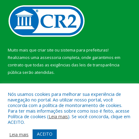
Muito mais que
criar site
ou
sistema para prefeituras
!
Realizamos uma
assessoria
completa, onde garantimos em
contrato que todas as exigências das
leis de transparência
pública
serão atendidas.
Conheça o
PNTP
e o
Radar da Transparência Pública
b
Nós usamos cookies para melhorar sua experiência de
navegação no portal. Ao utilizar nosso portal, você
concorda com a política de monitoramento de cookies.
Para ter mais informações sobre como isso é feito, acesse
Política de cookies (
Leia mais
). Se você concorda, clique em
Todos os direitos reservados a Câmara Municipal de Anajás.
ACEITO.
Mapa do Site
Acessar Área Administrativa
ACEITO
Leia mais