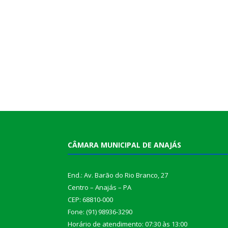
CÂMARA MUNICIPAL DE ANAJÁS
End.: Av. Barão do Rio Branco, 27
Centro – Anajás – PA
CEP: 68810-000
Fone: (91) 98936-3290
Horário de atendimento: 07:30 às 13:00