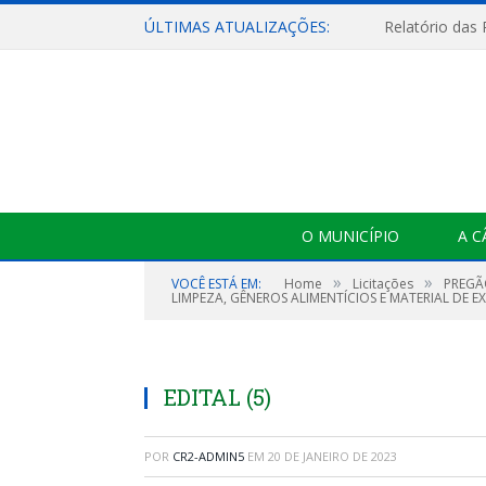
ÚLTIMAS ATUALIZAÇÕES:
Relatório das
O MUNICÍPIO
A 
»
»
VOCÊ ESTÁ EM:
Home
Licitações
PREGÃ
LIMPEZA, GÊNEROS ALIMENTÍCIOS E MATERIAL DE EX
EDITAL (5)
POR
CR2-ADMIN5
EM
20 DE JANEIRO DE 2023