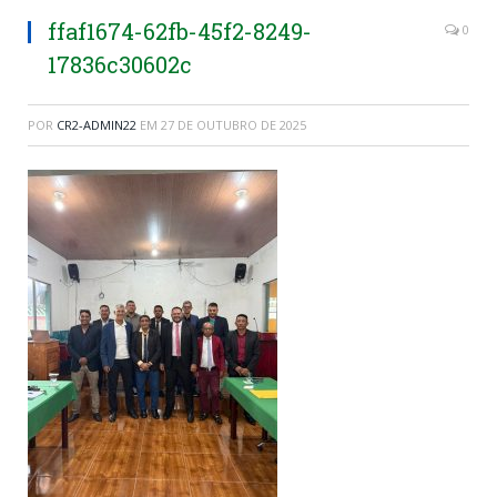
ffaf1674-62fb-45f2-8249-
0
17836c30602c
POR
CR2-ADMIN22
EM
27 DE OUTUBRO DE 2025