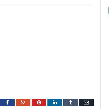
tter
Facebook
Google+
Pinterest
LinkedIn
Tumblr
Email