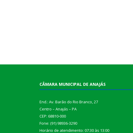
CÂMARA MUNICIPAL DE ANAJÁS
End.: Av. Barão do Rio Branco, 27
Centro – Anajás – PA
CEP: 68810-000
Fone: (91) 98936-3290
Horário de atendimento: 07:30 às 13:00