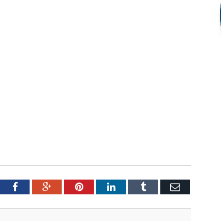
tter
Facebook
Google+
Pinterest
LinkedIn
Tumblr
Email