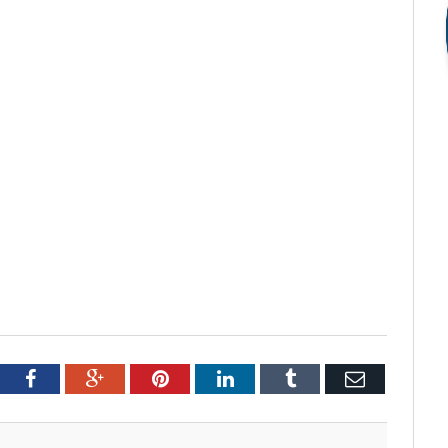
tter
Facebook
Google+
Pinterest
LinkedIn
Tumblr
Email