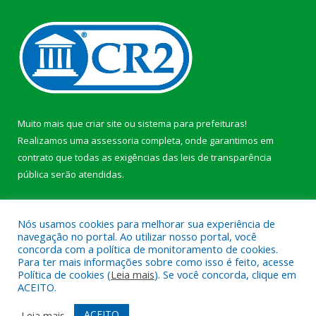
Muito mais que
criar site
ou
sistema para prefeituras
!
Realizamos uma
assessoria
completa, onde garantimos em
contrato que todas as exigências das
leis de transparência
pública
serão atendidas.
Conheça o
PNTP
e o
Radar da Transparência Pública
b
Nós usamos cookies para melhorar sua experiência de
navegação no portal. Ao utilizar nosso portal, você
concorda com a política de monitoramento de cookies.
Para ter mais informações sobre como isso é feito, acesse
Política de cookies (
Leia mais
). Se você concorda, clique em
Todos os direitos reservados a Câmara Municipal de Anajás.
ACEITO.
Mapa do Site
Acessar Área Administrativa
ACEITO
Leia mais