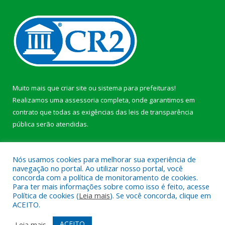
Muito mais que
criar site
ou
sistema para prefeituras
!
Realizamos uma
assessoria
completa, onde garantimos em
contrato que todas as exigências das
leis de transparência
pública
serão atendidas.
Conheça o
PNTP
e o
Radar da Transparência Pública
b
Nós usamos cookies para melhorar sua experiência de
navegação no portal. Ao utilizar nosso portal, você
concorda com a política de monitoramento de cookies.
Para ter mais informações sobre como isso é feito, acesse
Política de cookies (
Leia mais
). Se você concorda, clique em
Todos os direitos reservados a Câmara Municipal de Anajás.
ACEITO.
Mapa do Site
Acessar Área Administrativa
ACEITO
Leia mais