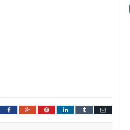
tter
Facebook
Google+
Pinterest
LinkedIn
Tumblr
Email