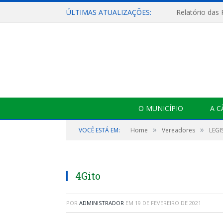
ÚLTIMAS ATUALIZAÇÕES:
Relatório das
O MUNICÍPIO
A 
»
»
VOCÊ ESTÁ EM:
Home
Vereadores
LEGI
4Gito
POR
ADMINISTRADOR
EM
19 DE FEVEREIRO DE 2021