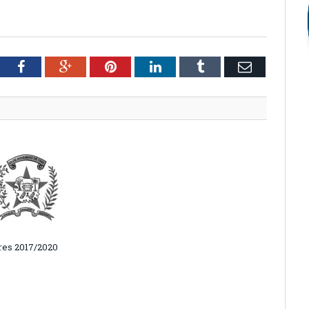
tter
Facebook
Google+
Pinterest
LinkedIn
Tumblr
Email
es 2017/2020