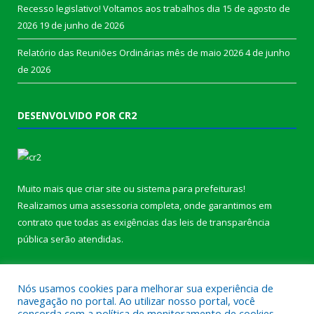
Recesso legislativo! Voltamos aos trabalhos dia 15 de agosto de
2026
19 de junho de 2026
Relatório das Reuniões Ordinárias mês de maio 2026
4 de junho
de 2026
DESENVOLVIDO POR CR2
Muito mais que
criar site
ou
sistema para prefeituras
!
Realizamos uma
assessoria
completa, onde garantimos em
contrato que todas as exigências das
leis de transparência
pública
serão atendidas.
Conheça o
PNTP
e o
Radar da Transparência Pública
b
Nós usamos cookies para melhorar sua experiência de
navegação no portal. Ao utilizar nosso portal, você
concorda com a política de monitoramento de cookies.