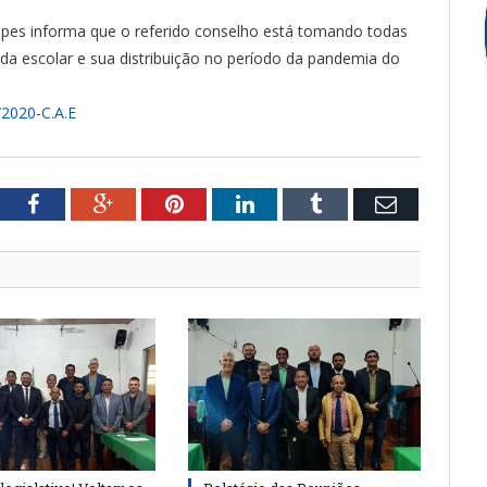
opes informa que o referido conselho está tomando todas
da escolar e sua distribuição no período da pandemia do
2/2020-C.A.E
tter
Facebook
Google+
Pinterest
LinkedIn
Tumblr
Email