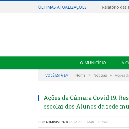
ÚLTIMAS ATUALIZAÇÕES:
Relatório das
O MUNICÍPIO
A 
»
»
VOCÊ ESTÁ EM:
Home
Notícias
Ações d
Ações da Câmara Covid 19: Re
escolar dos Alunos da rede mu
POR
ADMINISTRADOR
EM
27 DE MAIO DE 2020