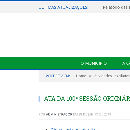
ÚLTIMAS ATUALIZAÇÕES:
Relatório das
O MUNICÍPIO
A 
»
VOCÊ ESTÁ EM:
Home
Atividades Legislativa
ATA DA 100ª SESSÃO ORDINÁRI
POR
ADMINISTRADOR
EM
28 DE JUNHO DE 2019
Clique aqui para visualizar