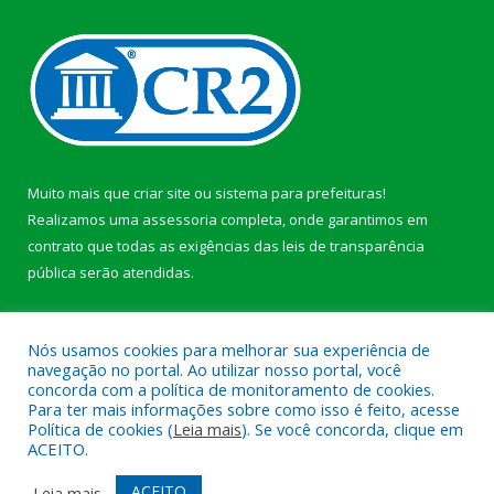
Muito mais que
criar site
ou
sistema para prefeituras
!
Realizamos uma
assessoria
completa, onde garantimos em
contrato que todas as exigências das
leis de transparência
pública
serão atendidas.
Conheça o
PNTP
e o
Radar da Transparência Pública
b
Nós usamos cookies para melhorar sua experiência de
navegação no portal. Ao utilizar nosso portal, você
concorda com a política de monitoramento de cookies.
Para ter mais informações sobre como isso é feito, acesse
Política de cookies (
Leia mais
). Se você concorda, clique em
Todos os direitos reservados a Câmara Municipal de Anajás.
ACEITO.
Mapa do Site
Acessar Área Administrativa
ACEITO
Leia mais