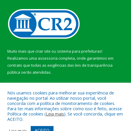
Muito mais que
criar site
ou
sistema para prefeituras
!
Realizamos uma
assessoria
completa, onde garantimos em
contrato que todas as exigências das
leis de transparência
pública
serão atendidas.
Conheça o
PNTP
e o
Radar da Transparência Pública
b
Nós usamos cookies para melhorar sua experiência de
navegação no portal. Ao utilizar nosso portal, você
concorda com a política de monitoramento de cookies.
Para ter mais informações sobre como isso é feito, acesse
Política de cookies (
Leia mais
). Se você concorda, clique em
Todos os direitos reservados a Câmara Municipal de Anajás.
ACEITO.
Mapa do Site
Acessar Área Administrativa
ACEITO
Leia mais