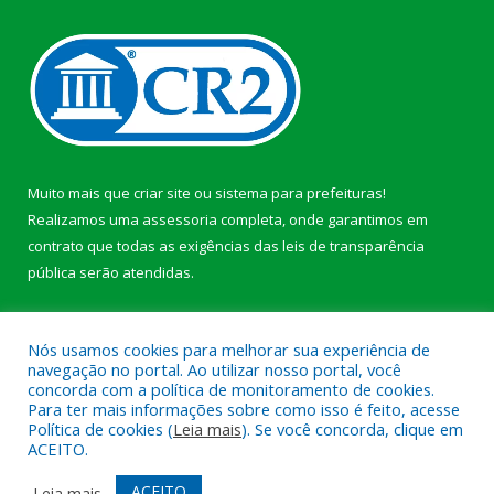
Muito mais que
criar site
ou
sistema para prefeituras
!
Realizamos uma
assessoria
completa, onde garantimos em
contrato que todas as exigências das
leis de transparência
pública
serão atendidas.
Conheça o
PNTP
e o
Radar da Transparência Pública
b
Nós usamos cookies para melhorar sua experiência de
navegação no portal. Ao utilizar nosso portal, você
concorda com a política de monitoramento de cookies.
Para ter mais informações sobre como isso é feito, acesse
Política de cookies (
Leia mais
). Se você concorda, clique em
Todos os direitos reservados a Câmara Municipal de Anajás.
ACEITO.
Mapa do Site
Acessar Área Administrativa
ACEITO
Leia mais