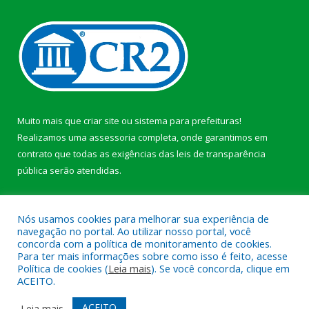
Muito mais que
criar site
ou
sistema para prefeituras
!
Realizamos uma
assessoria
completa, onde garantimos em
contrato que todas as exigências das
leis de transparência
pública
serão atendidas.
Conheça o
PNTP
e o
Radar da Transparência Pública
b
Nós usamos cookies para melhorar sua experiência de
navegação no portal. Ao utilizar nosso portal, você
concorda com a política de monitoramento de cookies.
Para ter mais informações sobre como isso é feito, acesse
Política de cookies (
Leia mais
). Se você concorda, clique em
Todos os direitos reservados a Câmara Municipal de Anajás.
ACEITO.
Mapa do Site
Acessar Área Administrativa
ACEITO
Leia mais