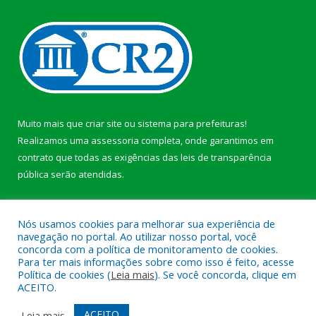
Muito mais que
criar site
ou
sistema para prefeituras
!
Realizamos uma
assessoria
completa, onde garantimos em
contrato que todas as exigências das
leis de transparência
pública
serão atendidas.
Conheça o
PNTP
e o
Radar da Transparência Pública
b
Nós usamos cookies para melhorar sua experiência de
navegação no portal. Ao utilizar nosso portal, você
concorda com a política de monitoramento de cookies.
Para ter mais informações sobre como isso é feito, acesse
Política de cookies (
Leia mais
). Se você concorda, clique em
Todos os direitos reservados a Câmara Municipal de Anajás.
ACEITO.
Mapa do Site
Acessar Área Administrativa
ACEITO
Leia mais