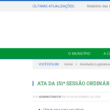
ÚLTIMAS ATUALIZAÇÕES:
Relatório das
O MUNICÍPIO
A 
»
VOCÊ ESTÁ EM:
Home
Atividades Legislativa
ATA DA 151ª SESSÃO ORDINÁR
POR
ADMINISTRADOR
EM
26 DE NOVEMBRO DE 2020
Clique aqui para visualizar