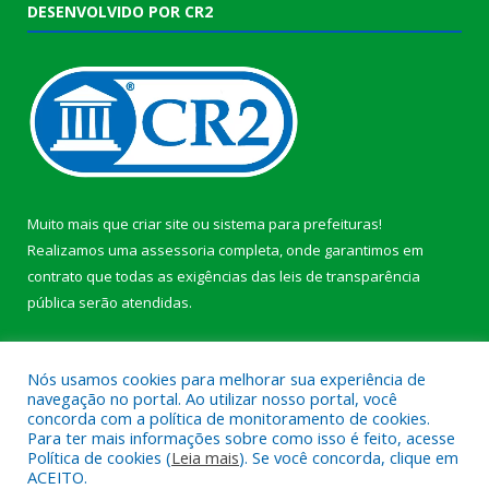
DESENVOLVIDO POR CR2
Muito mais que
criar site
ou
sistema para prefeituras
!
Realizamos uma
assessoria
completa, onde garantimos em
contrato que todas as exigências das
leis de transparência
pública
serão atendidas.
Conheça o
PNTP
e o
Radar da Transparência Pública
b
Nós usamos cookies para melhorar sua experiência de
navegação no portal. Ao utilizar nosso portal, você
concorda com a política de monitoramento de cookies.
Para ter mais informações sobre como isso é feito, acesse
Política de cookies (
Leia mais
). Se você concorda, clique em
Todos os direitos reservados a Câmara Municipal de Anajás.
ACEITO.