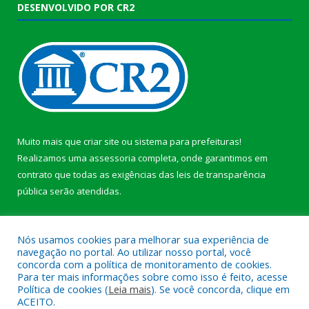
DESENVOLVIDO POR CR2
Muito mais que
criar site
ou
sistema para prefeituras
!
Realizamos uma
assessoria
completa, onde garantimos em
contrato que todas as exigências das
leis de transparência
pública
serão atendidas.
Conheça o
PNTP
e o
Radar da Transparência Pública
b
Nós usamos cookies para melhorar sua experiência de
navegação no portal. Ao utilizar nosso portal, você
concorda com a política de monitoramento de cookies.
Para ter mais informações sobre como isso é feito, acesse
Política de cookies (
Leia mais
). Se você concorda, clique em
Todos os direitos reservados a Câmara Municipal de Anajás.
ACEITO.